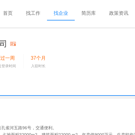
首页
找工作
找企业
简历库
政策资讯
司
超过一周
37个月
近登录时间
入驻时长
孔雀河五路96号，交通便利。
，占地面积32000m2，建筑面积22000 m2，年产值9000万元，生产软